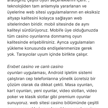
aradığınız çeşitli oyun seçeneklerini içerir. ,
teknolojiden tam anlamıyla yararlanan ve
üyelerine web sitesi uygulamalarının en eksiksiz
altyapı kalitesini kolayca sağlayan web
sitelerinden biridir. mobil sitesinde de aynı
kaliteyi sürdürüyoruz. Mobil’e üye olduğunuzda
tüm casino oyunlarına donmamış oyun
kalitesinde erişebilirsiniz. Ayrıca uygulamaları
yükleme konusunda endişelenmenize gerek
yok. Tarayıcılar uyum içinde birlikte çalışır.
Erxbet casino ve canlı casino
oyunları
uygulaması, Android işletim sistemi
çalıştıran cep telefonlarına yönelik ücretsiz bir
çözüm olarak da dikkat çekti. Masa oyunları,
kart oyunları, yeni oyunlar, video slotları, video
poker ve klasik slotlar gibi premium oyunlar
sunuyoruz. web sitesi casino bölümünde çeşitli