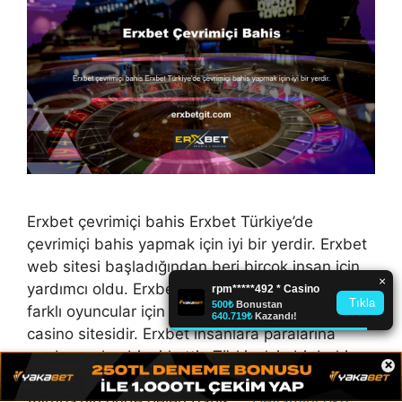
Erxbet çevrimiçi bahis Erxbet Türkiye’de
çevrimiçi bahis yapmak için iyi bir yerdir. Erxbet
web sitesi başladığından beri birçok insan için
yardımcı oldu. Erxbet diğerlerinden farklı ve
farklı oyuncular için çeşitli oyunlar sunan bir
casino sitesidir. Erxbet insanlara paralarına
yardımcı olan bir şirkettir. Türkiye’nin bir bahis
×
sistemi yoktu, bu yüzden Erxbet yaratıldı.
Avrupa’nın önde gelen bahis …
Devamını oku