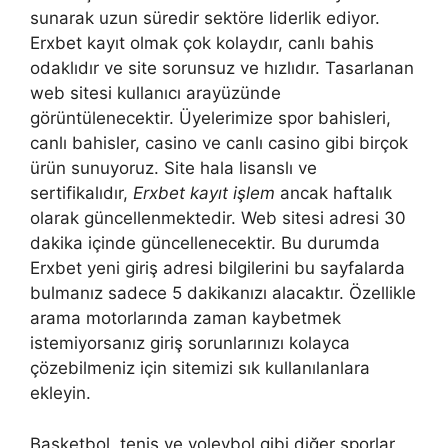
sunarak uzun süredir sektöre liderlik ediyor.
Erxbet kayıt olmak çok kolaydır, canlı bahis
odaklıdır ve site sorunsuz ve hızlıdır. Tasarlanan
web sitesi kullanıcı arayüzünde
görüntülenecektir. Üyelerimize spor bahisleri,
canlı bahisler, casino ve canlı casino gibi birçok
ürün sunuyoruz. Site hala lisanslı ve
sertifikalıdır,
Erxbet kayıt işlem
ancak haftalık
olarak güncellenmektedir. Web sitesi adresi 30
dakika içinde güncellenecektir. Bu durumda
Erxbet yeni giriş adresi bilgilerini bu sayfalarda
bulmanız sadece 5 dakikanızı alacaktır. Özellikle
arama motorlarında zaman kaybetmek
istemiyorsanız giriş sorunlarınızı kolayca
çözebilmeniz için sitemizi sık kullanılanlara
ekleyin.
Basketbol, tenis ve voleybol gibi diğer sporlar