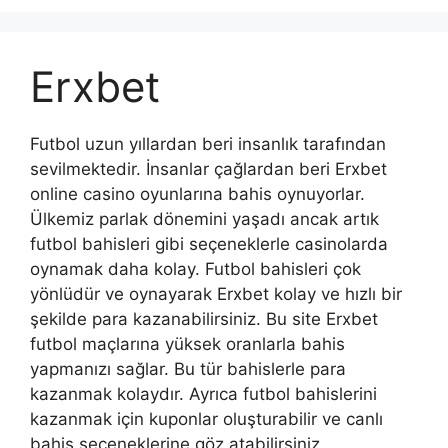
Erxbet
Futbol uzun yıllardan beri insanlık tarafından
sevilmektedir. İnsanlar çağlardan beri Erxbet
online casino oyunlarına bahis oynuyorlar.
Ülkemiz parlak dönemini yaşadı ancak artık
futbol bahisleri gibi seçeneklerle casinolarda
oynamak daha kolay. Futbol bahisleri çok
yönlüdür ve oynayarak Erxbet kolay ve hızlı bir
şekilde para kazanabilirsiniz. Bu site Erxbet
futbol maçlarına yüksek oranlarla bahis
yapmanızı sağlar. Bu tür bahislerle para
kazanmak kolaydır. Ayrıca futbol bahislerini
kazanmak için kuponlar oluşturabilir ve canlı
bahis seçeneklerine göz atabilirsiniz.