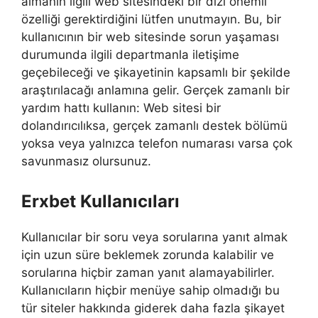
almanın ilgili web sitesindeki bir dizi önemli
özelliği gerektirdiğini lütfen unutmayın. Bu, bir
kullanıcının bir web sitesinde sorun yaşaması
durumunda ilgili departmanla iletişime
geçebileceği ve şikayetinin kapsamlı bir şekilde
araştırılacağı anlamına gelir. Gerçek zamanlı bir
yardım hattı kullanın: Web sitesi bir
dolandırıcılıksa, gerçek zamanlı destek bölümü
yoksa veya yalnızca telefon numarası varsa çok
savunmasız olursunuz.
Erxbet Kullanıcıları
Kullanıcılar bir soru veya sorularına yanıt almak
için uzun süre beklemek zorunda kalabilir ve
sorularına hiçbir zaman yanıt alamayabilirler.
Kullanıcıların hiçbir menüye sahip olmadığı bu
tür siteler hakkında giderek daha fazla şikayet