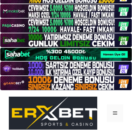
İçeriğe
atla
Menü