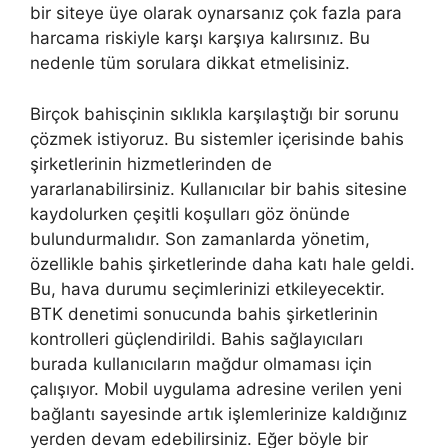
bir siteye üye olarak oynarsanız çok fazla para
harcama riskiyle karşı karşıya kalırsınız. Bu
nedenle tüm sorulara dikkat etmelisiniz.
Birçok bahisçinin sıklıkla karşılaştığı bir sorunu
çözmek istiyoruz. Bu sistemler içerisinde bahis
şirketlerinin hizmetlerinden de
yararlanabilirsiniz. Kullanıcılar bir bahis sitesine
kaydolurken çeşitli koşulları göz önünde
bulundurmalıdır. Son zamanlarda yönetim,
özellikle bahis şirketlerinde daha katı hale geldi.
Bu, hava durumu seçimlerinizi etkileyecektir.
BTK denetimi sonucunda bahis şirketlerinin
kontrolleri güçlendirildi. Bahis sağlayıcıları
burada kullanıcıların mağdur olmaması için
çalışıyor. Mobil uygulama adresine verilen yeni
bağlantı sayesinde artık işlemlerinize kaldığınız
yerden devam edebilirsiniz. Eğer böyle bir