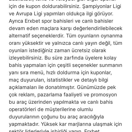
için de kupon doldurabilirsiniz. Şampiyonlar Ligi
ve Avrupa Ligi yapımları oldukça ilgi görüyor.
Ayrıca Erxbet spor bahisleri ve canlı bahisler
devam eden maçlara karşı değerlendirilebilecek
alternatif seçeneklerdir. Tüm oyunların oynanma
oranı yüksektir ve yalnızca canlı yayın değil, tüm
oyunları istediğiniz zaman ücretsiz olarak
izleyebilirsiniz. Bu süre zarfında üyelere kolay
bahis yapmaları için çeşitli seçenekler sunmanın
yanı sıra menü, hızlı doldurma için kuponlar,
maç duyuruları, istatistikler ve detaylı bilgi
açıklamaları ile donatılmıştır. Günümüzde pek
çok reklam, pazarlama faaliyeti ve promosyon
bu araç üzerinden yapılmakta ve canlı bahis
operatörleri de müşterilerine olumlu
duyurularının çoğunu bu araç aracılığıyla
yapmaktadır. Yüksek kar marjlarına ulaşmak için
sektör liderleriyle işbirliği yapın. Erxbet