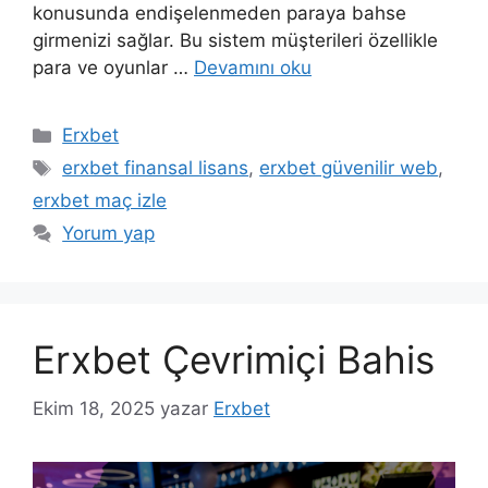
konusunda endişelenmeden paraya bahse
girmenizi sağlar. Bu sistem müşterileri özellikle
para ve oyunlar …
Devamını oku
Kategoriler
Erxbet
Etiketler
erxbet finansal lisans
,
erxbet güvenilir web
,
erxbet maç izle
Yorum yap
Erxbet Çevrimiçi Bahis
Ekim 18, 2025
yazar
Erxbet