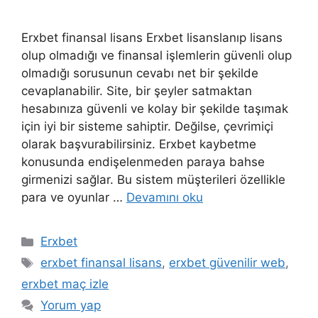
Erxbet finansal lisans Erxbet lisanslanıp lisans
olup olmadığı ve finansal işlemlerin güvenli olup
olmadığı sorusunun cevabı net bir şekilde
cevaplanabilir. Site, bir şeyler satmaktan
hesabınıza güvenli ve kolay bir şekilde taşımak
için iyi bir sisteme sahiptir. Değilse, çevrimiçi
olarak başvurabilirsiniz. Erxbet kaybetme
konusunda endişelenmeden paraya bahse
girmenizi sağlar. Bu sistem müşterileri özellikle
para ve oyunlar …
Devamını oku
Kategoriler
Erxbet
Etiketler
erxbet finansal lisans
,
erxbet güvenilir web
,
erxbet maç izle
Yorum yap