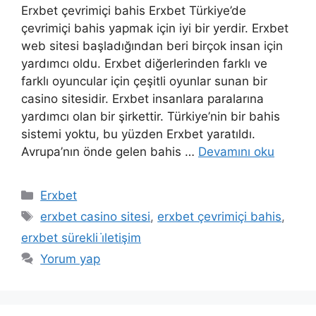
Erxbet çevrimiçi bahis Erxbet Türkiye’de
çevrimiçi bahis yapmak için iyi bir yerdir. Erxbet
web sitesi başladığından beri birçok insan için
yardımcı oldu. Erxbet diğerlerinden farklı ve
farklı oyuncular için çeşitli oyunlar sunan bir
casino sitesidir. Erxbet insanlara paralarına
yardımcı olan bir şirkettir. Türkiye’nin bir bahis
sistemi yoktu, bu yüzden Erxbet yaratıldı.
Avrupa’nın önde gelen bahis …
Devamını oku
Kategoriler
Erxbet
Etiketler
erxbet casino sitesi
,
erxbet çevrimiçi bahis
,
erxbet sürekli i̇letişim
Yorum yap