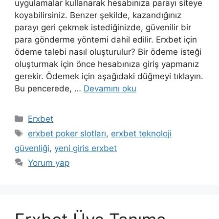
uygulamalar kullanarak hesabınıza parayı siteye
koyabilirsiniz. Benzer şekilde, kazandığınız
parayı geri çekmek istediğinizde, güvenilir bir
para gönderme yöntemi dahil edilir. Erxbet için
ödeme talebi nasıl oluşturulur? Bir ödeme isteği
oluşturmak için önce hesabınıza giriş yapmanız
gerekir. Ödemek için aşağıdaki düğmeyi tıklayın.
Bu pencerede, …
Devamını oku
Kategoriler
Erxbet
Etiketler
erxbet poker slotları
,
erxbet teknoloji
güvenliği
,
yeni giris erxbet
Yorum yap