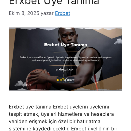
Erxbet Üye Tanıma
Ekim 8, 2025
yazar
Erxbet
Erxbet üye tanıma Erxbet üyelerin üyelerini
tespit etmek, üyeleri hizmetlere ve hesaplara
yeniden erişmek için özel bir hatırlatma
sistemine kaydedilecektir. Erxbet üyeliğinin bir