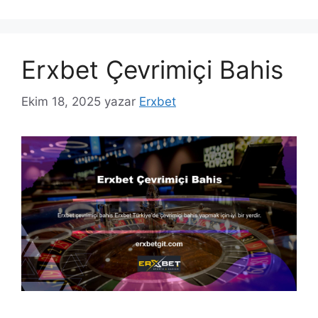
Erxbet Çevrimiçi Bahis
Ekim 18, 2025
yazar
Erxbet