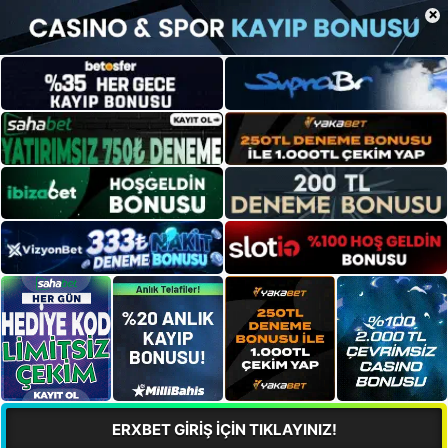
×
ERXBET GİRİŞ İÇİN TIKLAYINIZ!