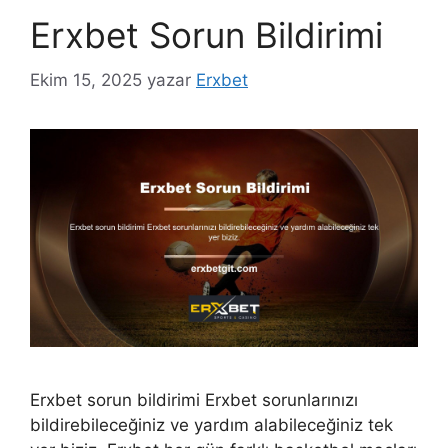
Erxbet Sorun Bildirimi
Ekim 15, 2025
yazar
Erxbet
Erxbet sorun bildirimi Erxbet sorunlarınızı
bildirebileceğiniz ve yardım alabileceğiniz tek