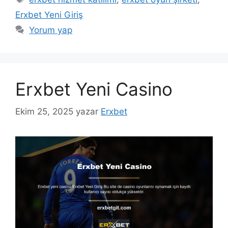
Erxbet Yeni Giriş
Yorum yap
Erxbet Yeni Casino
Ekim 25, 2025
yazar
Erxbet