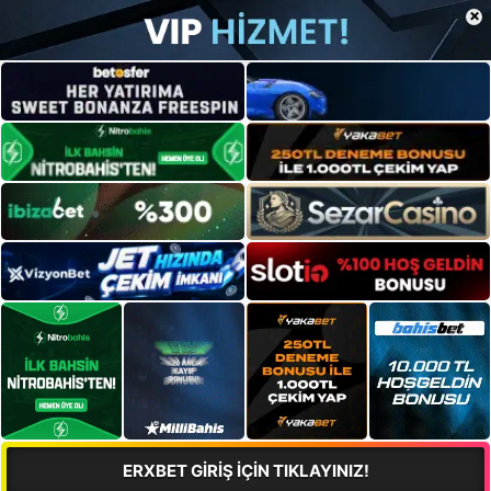
×
ERXBET GİRİŞ İÇİN TIKLAYINIZ!