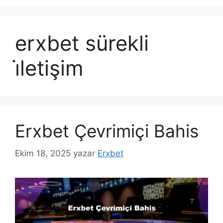
erxbet sürekli
i̇letişim
Erxbet Çevrimiçi Bahis
Ekim 18, 2025
yazar
Erxbet