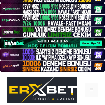
İçeriğe
atla
Menü