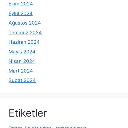
Ekim 2024
Eylül 2024
Ağustos 2024
Temmuz 2024
Haziran 2024
Mayıs 2024
Nisan 2024
Mart 2024
Şubat 2024
Etiketler