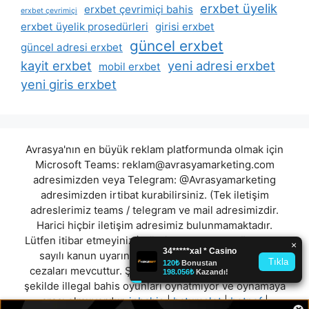
erxbet üyelik
erxbet çevrimiçi bahis
erxbet çevrimiçi
erxbet üyelik prosedürleri
girisi erxbet
güncel erxbet
güncel adresi erxbet
kayit erxbet
yeni adresi erxbet
mobil erxbet
yeni giris erxbet
Avrasya'nın en büyük reklam platformunda olmak için
Microsoft Teams:
reklam@avrasyamarketing.com
adresimizden veya Telegram: @Avrasyamarketing
adresimizden irtibat kurabilirsiniz. (Tek iletişim
adreslerimiz teams / telegram ve mail adresimizdir.
Harici hiçbir iletişim adresimiz bulunmamaktadır.
Lütfen itibar etmeyiniz.) Türkiye yasalarına göre 7258
sayılı kanun uyarınca yasa dışı bahis oynamanın
cezaları mevcuttur. Şu an bulunduğunuz site hiç bir
şekilde illegal bahis oyunları oynatmıyor ve oynamaya
aracı olmuyordur.
inbahis
|
batumslot
|
betnef
|
×