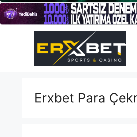
İçeriğe
atla
Erxbet Para Çe