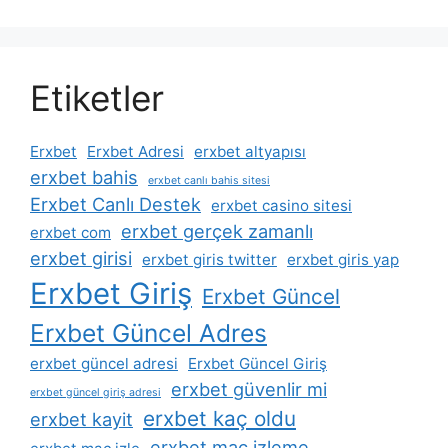
Etiketler
Erxbet
Erxbet Adresi
erxbet altyapısı
erxbet bahis
erxbet canlı bahis sitesi
Erxbet Canlı Destek
erxbet casino sitesi
erxbet gerçek zamanlı
erxbet com
erxbet girisi
erxbet giris twitter
erxbet giris yap
Erxbet Giriş
Erxbet Güncel
Erxbet Güncel Adres
erxbet güncel adresi
Erxbet Güncel Giriş
erxbet güvenlir mi
erxbet güncel giriş adresi
erxbet kaç oldu
erxbet kayit
erxbet maç izleme