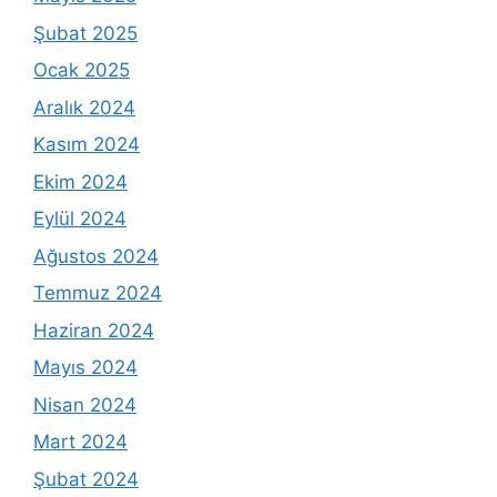
Şubat 2025
Ocak 2025
Aralık 2024
Kasım 2024
Ekim 2024
Eylül 2024
Ağustos 2024
Temmuz 2024
Haziran 2024
Mayıs 2024
Nisan 2024
Mart 2024
Şubat 2024