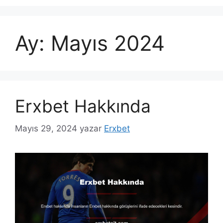
Ay:
Mayıs 2024
Erxbet Hakkında
Mayıs 29, 2024
yazar
Erxbet