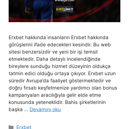
Erxbet hakkında i̇nsanların Erxbet hakkında
görüşlerini ifade edecekleri kesindir. Bu web
sitesi benzersizdir ve yeni bir işi temsil
etmektedir. Daha detaylı incelendiğinde
bireylere sunduğu hizmet düzeyinin oldukça
tatmin edici olduğu ortaya çıkıyor. Erxbet uzun
süredir Avrupa’da faaliyet göstermektedir ve
doğru fırsatı keşfetmenize yardımcı olan bonus
kampanyaları aracılığıyla gelir elde etme
konusunda yeteneklidir. Bahis şirketlerinin
başka …
Devamını oku
Kategoriler
Erxbet