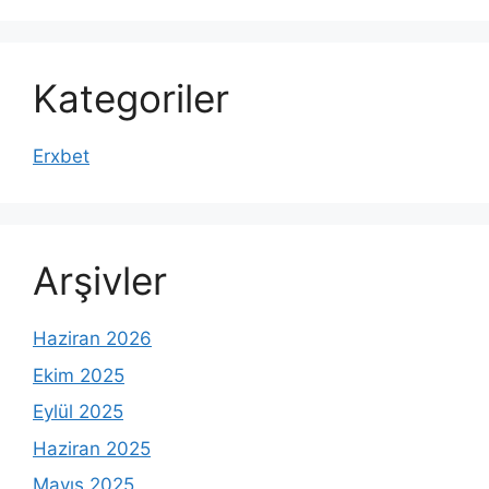
Kategoriler
Erxbet
Arşivler
Haziran 2026
Ekim 2025
Eylül 2025
Haziran 2025
Mayıs 2025