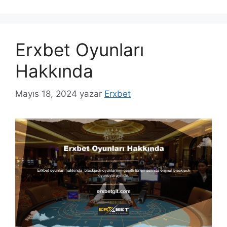
Erxbet Oyunları
Hakkında
Mayıs 18, 2024
yazar
Erxbet