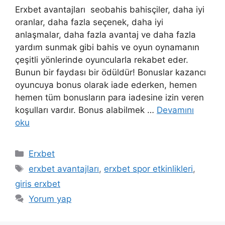
Erxbet avantajları seobahis bahisçiler, daha iyi
oranlar, daha fazla seçenek, daha iyi
anlaşmalar, daha fazla avantaj ve daha fazla
yardım sunmak gibi bahis ve oyun oynamanın
çeşitli yönlerinde oyuncularla rekabet eder.
Bunun bir faydası bir ödüldür! Bonuslar kazancı
oyuncuya bonus olarak iade ederken, hemen
hemen tüm bonusların para iadesine izin veren
koşulları vardır. Bonus alabilmek …
Devamını
oku
Kategoriler
Erxbet
Etiketler
erxbet avantajları
,
erxbet spor etkinlikleri
,
giris erxbet
Yorum yap