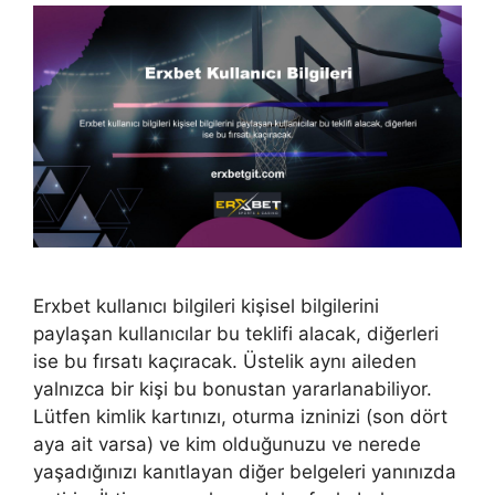
Erxbet kullanıcı bilgileri kişisel bilgilerini
paylaşan kullanıcılar bu teklifi alacak, diğerleri
ise bu fırsatı kaçıracak. Üstelik aynı aileden
yalnızca bir kişi bu bonustan yararlanabiliyor.
Lütfen kimlik kartınızı, oturma izninizi (son dört
aya ait varsa) ve kim olduğunuzu ve nerede
yaşadığınızı kanıtlayan diğer belgeleri yanınızda