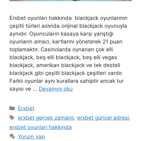
Erxbet oyunları hakkında blackjack oyunlarının
çeşitli türleri aslında orijinal blackjack oyunuyla
aynıdır. Oyuncuların kasaya karşı yarıştığı
oyunların amacı, kartlarını yöneterek 21 puan
toplamaktır. Casinolarda oynanan çok elli
blackjack, beş elli blackjack, beş elli vegas
blackjack, amerikan blackjack ve tek desteli
blackjack gibi çeşitli blackjack çeşitleri vardır.
Farklı oyunlar aynı kurallara sahiptir ancak tur
sayısı ve …
Devamını oku
Kategoriler
Erxbet
Etiketler
erxbet gerçek zamanlı
,
erxbet güncel adresi
,
erxbet oyunları hakkında
Yorum yap