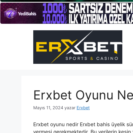
İçeriğe
atla
Erxbet Oyunu Ne
Mayıs 11, 2024
yazar
Erxbet
Erxbet oyunu nedir Erxbet bahis üyelik sür
vermesi gerekmektedir. Bu verilerin kesin