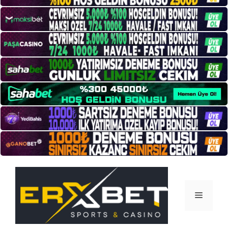
İçeriğe
atla
Menü