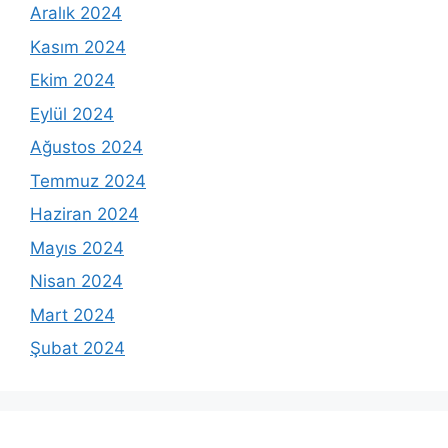
Aralık 2024
Kasım 2024
Ekim 2024
Eylül 2024
Ağustos 2024
Temmuz 2024
Haziran 2024
Mayıs 2024
Nisan 2024
Mart 2024
Şubat 2024