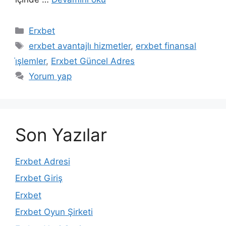
Kategoriler
Erxbet
Etiketler
erxbet avantajlı hizmetler
,
erxbet finansal
i̇şlemler
,
Erxbet Güncel Adres
Yorum yap
Son Yazılar
Erxbet Adresi
Erxbet Giriş
Erxbet
Erxbet Oyun Şirketi