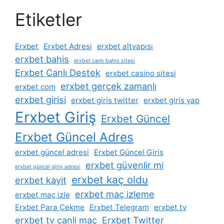
Etiketler
Erxbet
Erxbet Adresi
erxbet altyapısı
erxbet bahis
erxbet canlı bahis sitesi
Erxbet Canlı Destek
erxbet casino sitesi
erxbet gerçek zamanlı
erxbet com
erxbet girisi
erxbet giris twitter
erxbet giris yap
Erxbet Giriş
Erxbet Güncel
Erxbet Güncel Adres
erxbet güncel adresi
Erxbet Güncel Giriş
erxbet güvenlir mi
erxbet güncel giriş adresi
erxbet kaç oldu
erxbet kayit
erxbet maç izleme
erxbet maç izle
Erxbet Para Çekme
Erxbet Telegram
erxbet tv
erxbet tv canli maç
Erxbet Twitter