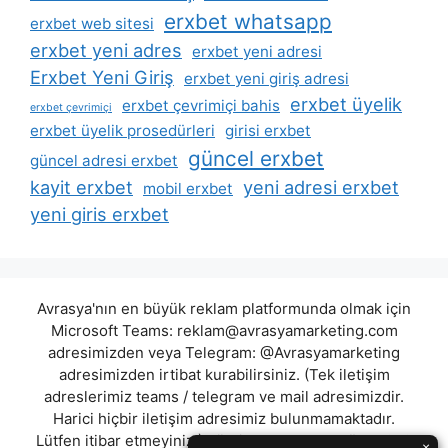
erxbet whatsapp
erxbet web sitesi
erxbet yeni adres
erxbet yeni adresi
Erxbet Yeni Giriş
erxbet yeni giriş adresi
erxbet üyelik
erxbet çevrimiçi bahis
erxbet çevrimiçi
erxbet üyelik prosedürleri
girisi erxbet
güncel erxbet
güncel adresi erxbet
kayit erxbet
yeni adresi erxbet
mobil erxbet
yeni giris erxbet
Avrasya'nın en büyük reklam platformunda olmak için
Microsoft Teams:
reklam@avrasyamarketing.com
adresimizden veya Telegram: @Avrasyamarketing
adresimizden irtibat kurabilirsiniz. (Tek iletişim
adreslerimiz teams / telegram ve mail adresimizdir.
Harici hiçbir iletişim adresimiz bulunmamaktadır.
Lütfen itibar etmeyiniz.) Türkiye yasalarına göre 7258