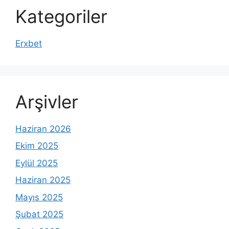
Kategoriler
Erxbet
Arşivler
Haziran 2026
Ekim 2025
Eylül 2025
Haziran 2025
Mayıs 2025
Şubat 2025