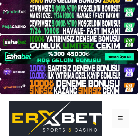
İçeriğe
atla
Menü