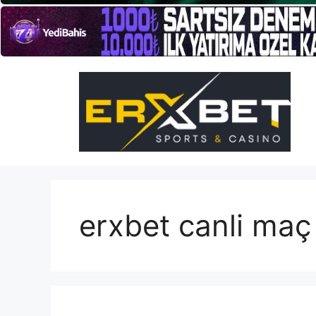
İçeriğe
atla
erxbet canli maç 