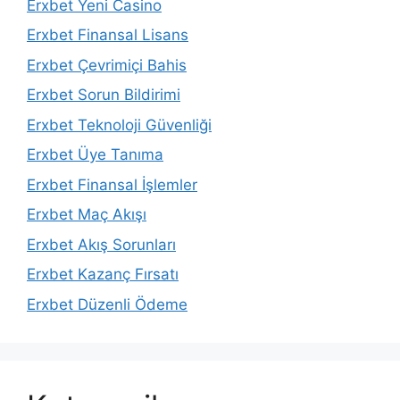
Erxbet Yeni Casino
Erxbet Finansal Lisans
Erxbet Çevrimiçi Bahis
Erxbet Sorun Bildirimi
Erxbet Teknoloji Güvenliği
Erxbet Üye Tanıma
Erxbet Finansal İşlemler
Erxbet Maç Akışı
Erxbet Akış Sorunları
Erxbet Kazanç Fırsatı
Erxbet Düzenli Ödeme