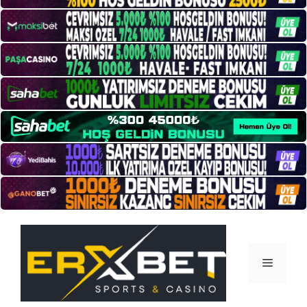
İçeriğe
atla
Menü