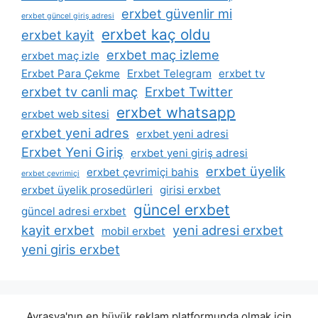
erxbet güvenlir mi
erxbet güncel giriş adresi
erxbet kaç oldu
erxbet kayit
erxbet maç izleme
erxbet maç izle
Erxbet Para Çekme
Erxbet Telegram
erxbet tv
erxbet tv canli maç
Erxbet Twitter
erxbet whatsapp
erxbet web sitesi
erxbet yeni adres
erxbet yeni adresi
Erxbet Yeni Giriş
erxbet yeni giriş adresi
erxbet üyelik
erxbet çevrimiçi bahis
erxbet çevrimiçi
erxbet üyelik prosedürleri
girisi erxbet
güncel erxbet
güncel adresi erxbet
kayit erxbet
yeni adresi erxbet
mobil erxbet
yeni giris erxbet
Avrasya'nın en büyük reklam platformunda olmak için