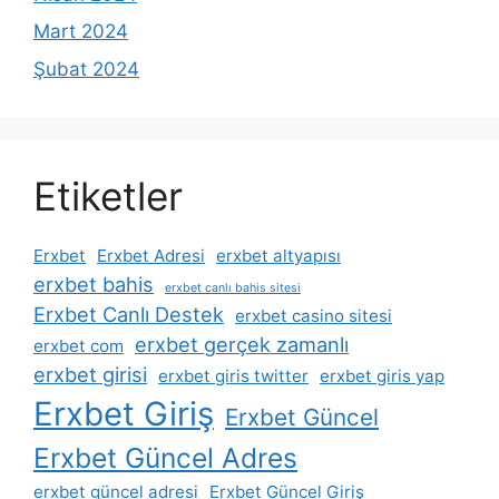
Mart 2024
Şubat 2024
Etiketler
Erxbet
Erxbet Adresi
erxbet altyapısı
erxbet bahis
erxbet canlı bahis sitesi
Erxbet Canlı Destek
erxbet casino sitesi
erxbet gerçek zamanlı
erxbet com
erxbet girisi
erxbet giris twitter
erxbet giris yap
Erxbet Giriş
Erxbet Güncel
Erxbet Güncel Adres
erxbet güncel adresi
Erxbet Güncel Giriş