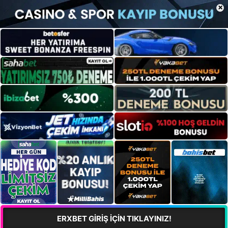
×
ERXBET GİRİŞ İÇİN TIKLAYINIZ!