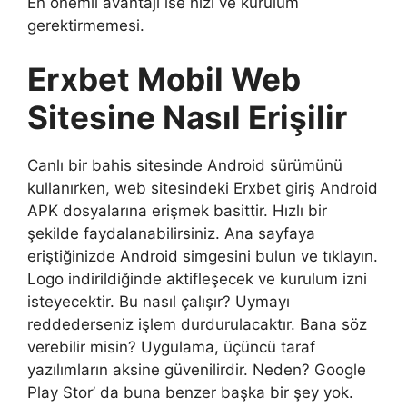
En önemli avantajı ise hızı ve kurulum
gerektirmemesi.
Erxbet Mobil Web
Sitesine Nasıl Erişilir
Canlı bir bahis sitesinde Android sürümünü
kullanırken, web sitesindeki Erxbet giriş Android
APK dosyalarına erişmek basittir. Hızlı bir
şekilde faydalanabilirsiniz. Ana sayfaya
eriştiğinizde Android simgesini bulun ve tıklayın.
Logo indirildiğinde aktifleşecek ve kurulum izni
isteyecektir. Bu nasıl çalışır? Uymayı
reddederseniz işlem durdurulacaktır. Bana söz
verebilir misin? Uygulama, üçüncü taraf
yazılımların aksine güvenilirdir. Neden? Google
Play Stor’ da buna benzer başka bir şey yok.