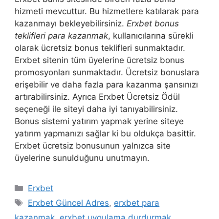
hizmeti mevcuttur. Bu hizmetlere katılarak para
kazanmayı bekleyebilirsiniz.
Erxbet bonus
teklifleri para kazanmak
, kullanıcılarına sürekli
olarak ücretsiz bonus teklifleri sunmaktadır.
Erxbet sitenin tüm üyelerine ücretsiz bonus
promosyonları sunmaktadır. Ücretsiz bonuslara
erişebilir ve daha fazla para kazanma şansınızı
artırabilirsiniz. Ayrıca Erxbet Ücretsiz Ödül
seçeneği ile siteyi daha iyi tanıyabilirsiniz.
Bonus sistemi yatırım yapmak yerine siteye
yatırım yapmanızı sağlar ki bu oldukça basittir.
Erxbet ücretsiz bonusunun yalnızca site
üyelerine sunulduğunu unutmayın.
Kategoriler
Erxbet
Etiketler
Erxbet Güncel Adres
,
erxbet para
kazanmak
,
erxbet uygulama durdurmak