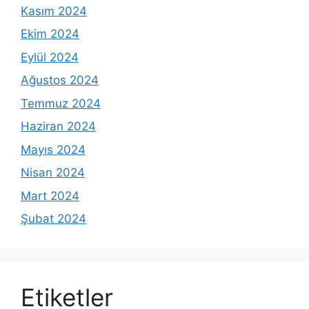
Kasım 2024
Ekim 2024
Eylül 2024
Ağustos 2024
Temmuz 2024
Haziran 2024
Mayıs 2024
Nisan 2024
Mart 2024
Şubat 2024
Etiketler