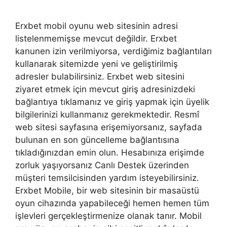
Erxbet mobil oyunu web sitesinin adresi
listelenmemişse mevcut değildir. Erxbet
kanunen izin verilmiyorsa, verdiğimiz bağlantıları
kullanarak sitemizde yeni ve geliştirilmiş
adresler bulabilirsiniz. Erxbet web sitesini
ziyaret etmek için mevcut giriş adresinizdeki
bağlantıya tıklamanız ve giriş yapmak için üyelik
bilgilerinizi kullanmanız gerekmektedir. Resmî
web sitesi sayfasına erişemiyorsanız, sayfada
bulunan en son güncelleme bağlantısına
tıkladığınızdan emin olun. Hesabınıza erişimde
zorluk yaşıyorsanız Canlı Destek üzerinden
müşteri temsilcisinden yardım isteyebilirsiniz.
Erxbet Mobile, bir web sitesinin bir masaüstü
oyun cihazında yapabileceği hemen hemen tüm
işlevleri gerçekleştirmenize olanak tanır. Mobil