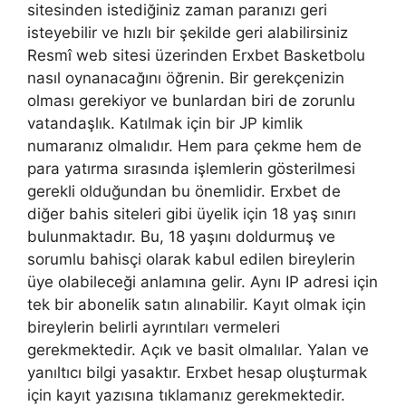
sitesinden istediğiniz zaman paranızı geri
isteyebilir ve hızlı bir şekilde geri alabilirsiniz
Resmî web sitesi üzerinden Erxbet Basketbolu
nasıl oynanacağını öğrenin. Bir gerekçenizin
olması gerekiyor ve bunlardan biri de zorunlu
vatandaşlık. Katılmak için bir JP kimlik
numaranız olmalıdır. Hem para çekme hem de
para yatırma sırasında işlemlerin gösterilmesi
gerekli olduğundan bu önemlidir. Erxbet de
diğer bahis siteleri gibi üyelik için 18 yaş sınırı
bulunmaktadır. Bu, 18 yaşını doldurmuş ve
sorumlu bahisçi olarak kabul edilen bireylerin
üye olabileceği anlamına gelir. Aynı IP adresi için
tek bir abonelik satın alınabilir. Kayıt olmak için
bireylerin belirli ayrıntıları vermeleri
gerekmektedir. Açık ve basit olmalılar. Yalan ve
yanıltıcı bilgi yasaktır. Erxbet hesap oluşturmak
için kayıt yazısına tıklamanız gerekmektedir.