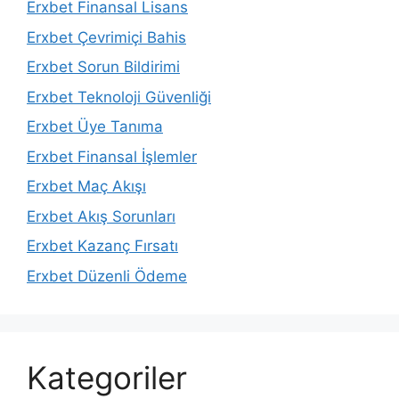
Erxbet Finansal Lisans
Erxbet Çevrimiçi Bahis
Erxbet Sorun Bildirimi
Erxbet Teknoloji Güvenliği
Erxbet Üye Tanıma
Erxbet Finansal İşlemler
Erxbet Maç Akışı
Erxbet Akış Sorunları
Erxbet Kazanç Fırsatı
Erxbet Düzenli Ödeme
Kategoriler