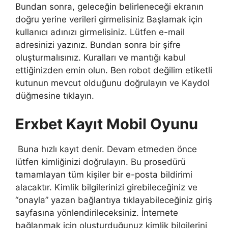
Bundan sonra, geleceğin belirleneceği ekranın
doğru yerine verileri girmelisiniz Başlamak için
kullanıcı adınızı girmelisiniz. Lütfen e-mail
adresinizi yazınız. Bundan sonra bir şifre
oluşturmalısınız. Kuralları ve mantığı kabul
ettiğinizden emin olun. Ben robot değilim etiketli
kutunun mevcut olduğunu doğrulayın ve Kaydol
düğmesine tıklayın.
Erxbet Kayıt Mobil Oyunu
Buna hızlı kayıt denir. Devam etmeden önce
lütfen kimliğinizi doğrulayın. Bu prosedürü
tamamlayan tüm kişiler bir e-posta bildirimi
alacaktır. Kimlik bilgilerinizi girebileceğiniz ve
“onayla” yazan bağlantıya tıklayabileceğiniz giriş
sayfasına yönlendirileceksiniz. İnternete
bağlanmak için oluşturduğunuz kimlik bilgilerini