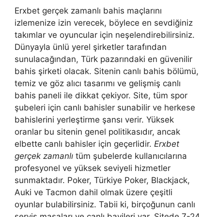
Erxbet gerçek zamanlı bahis maçlarını
izlemenize izin verecek, böylece en sevdiğiniz
takımlar ve oyuncular için neşelendirebilirsiniz.
Dünyayla ünlü yerel şirketler tarafından
sunulacağından, Türk pazarındaki en güvenilir
bahis şirketi olacak. Sitenin canlı bahis bölümü,
temiz ve göz alıcı tasarımı ve gelişmiş canlı
bahis paneli ile dikkat çekiyor. Site, tüm spor
şubeleri için canlı bahisler sunabilir ve herkese
bahislerini yerleştirme şansı verir. Yüksek
oranlar bu sitenin genel politikasıdır, ancak
elbette canlı bahisler için geçerlidir.
Erxbet
gerçek zamanlı
tüm şubelerde kullanıcılarına
profesyonel ve yüksek seviyeli hizmetler
sunmaktadır. Poker, Türkiye Poker, Blackjack,
Auki ve Tacmon dahil olmak üzere çeşitli
oyunlar bulabilirsiniz. Tabii ki, birçoğunun canlı
servis masaları ve canlı bayileri var. Sitede 7-24