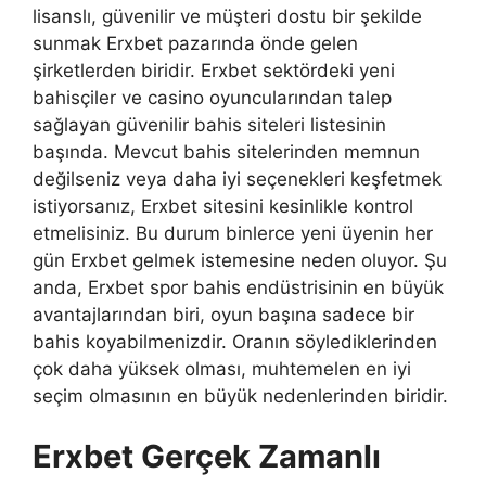
lisanslı, güvenilir ve müşteri dostu bir şekilde
sunmak Erxbet pazarında önde gelen
şirketlerden biridir. Erxbet sektördeki yeni
bahisçiler ve casino oyuncularından talep
sağlayan güvenilir bahis siteleri listesinin
başında. Mevcut bahis sitelerinden memnun
değilseniz veya daha iyi seçenekleri keşfetmek
istiyorsanız, Erxbet sitesini kesinlikle kontrol
etmelisiniz. Bu durum binlerce yeni üyenin her
gün Erxbet gelmek istemesine neden oluyor. Şu
anda, Erxbet spor bahis endüstrisinin en büyük
avantajlarından biri, oyun başına sadece bir
bahis koyabilmenizdir. Oranın söylediklerinden
çok daha yüksek olması, muhtemelen en iyi
seçim olmasının en büyük nedenlerinden biridir.
Erxbet Gerçek Zamanlı