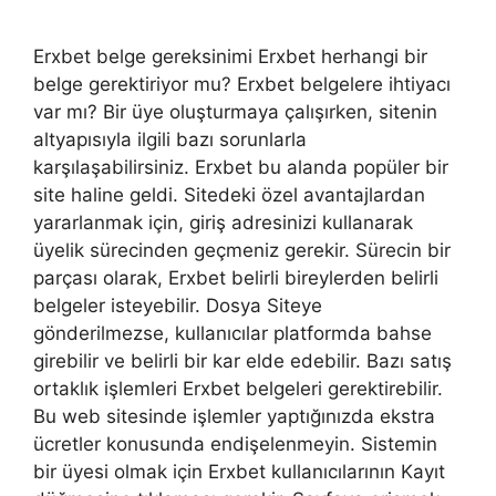
Erxbet belge gereksinimi Erxbet herhangi bir
belge gerektiriyor mu? Erxbet belgelere ihtiyacı
var mı? Bir üye oluşturmaya çalışırken, sitenin
altyapısıyla ilgili bazı sorunlarla
karşılaşabilirsiniz. Erxbet bu alanda popüler bir
site haline geldi. Sitedeki özel avantajlardan
yararlanmak için, giriş adresinizi kullanarak
üyelik sürecinden geçmeniz gerekir. Sürecin bir
parçası olarak, Erxbet belirli bireylerden belirli
belgeler isteyebilir. Dosya Siteye
gönderilmezse, kullanıcılar platformda bahse
girebilir ve belirli bir kar elde edebilir. Bazı satış
ortaklık işlemleri Erxbet belgeleri gerektirebilir.
Bu web sitesinde işlemler yaptığınızda ekstra
ücretler konusunda endişelenmeyin. Sistemin
bir üyesi olmak için Erxbet kullanıcılarının Kayıt