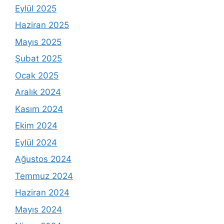
Eylül 2025
Haziran 2025
Mayıs 2025
Şubat 2025
Ocak 2025
Aralık 2024
Kasım 2024
Ekim 2024
Eylül 2024
Ağustos 2024
Temmuz 2024
Haziran 2024
Mayıs 2024