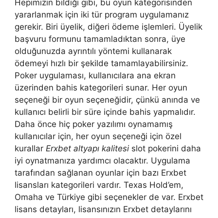
Hepimizin bildiği gibi, bu oyun kategorisinden
yararlanmak için iki tür program uygulamanız
gerekir. Biri üyelik, diğeri ödeme işlemleri. Üyelik
başvuru formunu tamamladıktan sonra, üye
olduğunuzda ayrıntılı yöntemi kullanarak
ödemeyi hızlı bir şekilde tamamlayabilirsiniz.
Poker uygulaması, kullanıcılara ana ekran
üzerinden bahis kategorileri sunar. Her oyun
seçeneği bir oyun seçeneğidir, çünkü anında ve
kullanıcı belirli bir süre içinde bahis yapmalıdır.
Daha önce hiç poker yazılımı oynamamış
kullanıcılar için, her oyun seçeneği için özel
kurallar
Erxbet altyapı kalitesi
slot pokerini daha
iyi oynatmanıza yardımcı olacaktır. Uygulama
tarafından sağlanan oyunlar için bazı Erxbet
lisansları kategorileri vardır. Texas Hold’em,
Omaha ve Türkiye gibi seçenekler de var. Erxbet
lisans detayları, lisansınızın Erxbet detaylarını