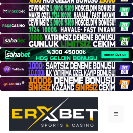
İçeriğe
atla
Menü