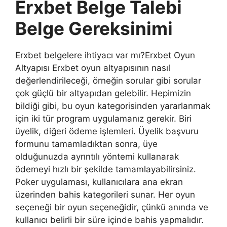
Erxbet Belge Talebi
Belge Gereksinimi
Erxbet belgelere ihtiyacı var mı?Erxbet Oyun
Altyapısı Erxbet oyun altyapısının nasıl
değerlendirileceği, örneğin sorular gibi sorular
çok güçlü bir altyapıdan gelebilir. Hepimizin
bildiği gibi, bu oyun kategorisinden yararlanmak
için iki tür program uygulamanız gerekir. Biri
üyelik, diğeri ödeme işlemleri. Üyelik başvuru
formunu tamamladıktan sonra, üye
olduğunuzda ayrıntılı yöntemi kullanarak
ödemeyi hızlı bir şekilde tamamlayabilirsiniz.
Poker uygulaması, kullanıcılara ana ekran
üzerinden bahis kategorileri sunar. Her oyun
seçeneği bir oyun seçeneğidir, çünkü anında ve
kullanıcı belirli bir süre içinde bahis yapmalıdır.